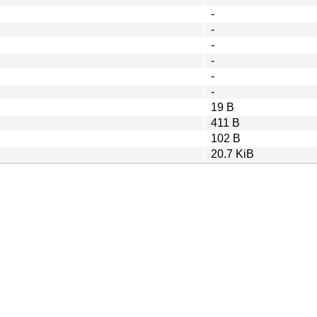
-
-
-
-
-
-
19 B
411 B
102 B
20.7 KiB