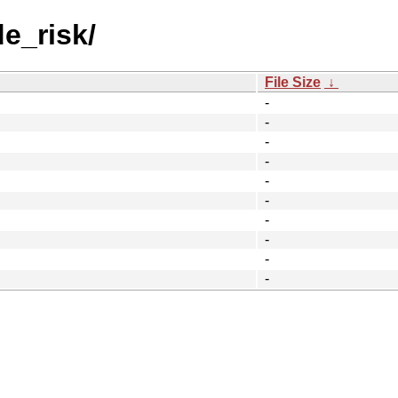
de_risk/
File Size
↓
-
-
-
-
-
-
-
-
-
-