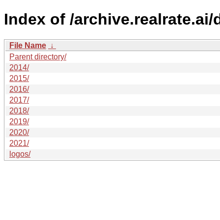
Index of /archive.realrate.ai/
File Name
↓
Parent directory/
2014/
2015/
2016/
2017/
2018/
2019/
2020/
2021/
logos/