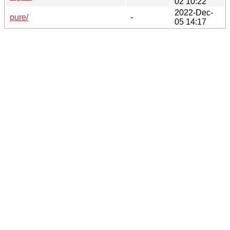
02 10:22
2022-Dec-
pure/
-
05 14:17