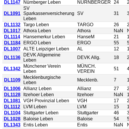
DL1147
Nürnberger Leben
NÜRNBERGER
24
SV
DL1091
Sparkassenversicherung
SV
31
Leben
DL1132
Targo Leben
TARGO
26
DL1017
Athora Leben
Athora
NaN
DL1114
Hansemerkur Leben
HanseM
21
DL1184
ERGO Leben
ERGO
55
DL1007
ALTE Leipziger Leben
AL
12
DEVK Allgemeine
DL1136
DEVK Allg.
18
Leben
Münchener Verein
MÜNCH.
DL1342
51
Leben
VEREIN
Mecklenburgische
DL1109
Mecklenb.
7
Leben
DL1006
Allianz Leben
Allianz
27
DL1128
Itzehoer Leben
Itzehoer
NaN
DL1081
VGH Provinzial Leben
VGH
17
DL1112
LVM Leben
LVM
15
DL1104
Stuttgarter Leben
Stuttgarter
46
DL1028
Baloise Leben
Baloise
54
DL1343
Entis Leben
Entis
NaN