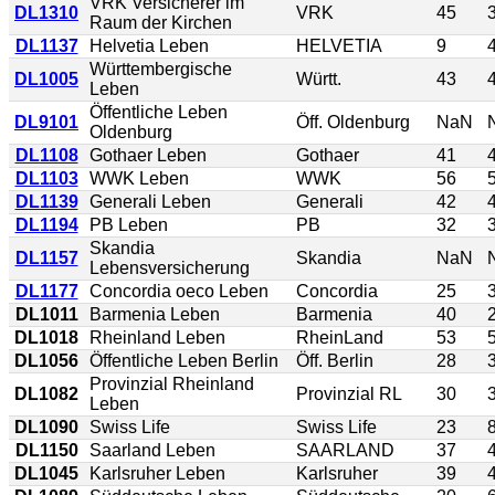
VRK Versicherer im
DL1310
VRK
45
Raum der Kirchen
DL1137
Helvetia Leben
HELVETIA
9
Württembergische
DL1005
Württ.
43
Leben
Öffentliche Leben
DL9101
Öff. Oldenburg
NaN
Oldenburg
DL1108
Gothaer Leben
Gothaer
41
DL1103
WWK Leben
WWK
56
DL1139
Generali Leben
Generali
42
DL1194
PB Leben
PB
32
Skandia
DL1157
Skandia
NaN
Lebensversicherung
DL1177
Concordia oeco Leben
Concordia
25
DL1011
Barmenia Leben
Barmenia
40
DL1018
Rheinland Leben
RheinLand
53
DL1056
Öffentliche Leben Berlin
Öff. Berlin
28
Provinzial Rheinland
DL1082
Provinzial RL
30
Leben
DL1090
Swiss Life
Swiss Life
23
DL1150
Saarland Leben
SAARLAND
37
DL1045
Karlsruher Leben
Karlsruher
39