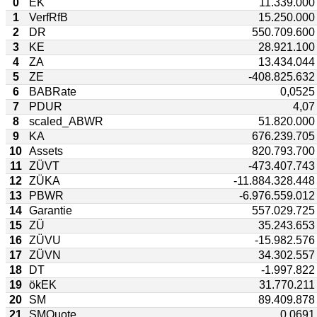
0
EK
11.339.000
1
VerfRfB
15.250.000
2
DR
550.709.600
3
KE
28.921.100
4
ZA
13.434.044
5
ZE
-408.825.632
6
BABRate
0,0525
7
PDUR
4,07
8
scaled_ABWR
51.820.000
9
KA
676.239.705
10
Assets
820.793.700
11
ZÜVT
-473.407.743
12
ZÜKA
-11.884.328.448
13
PBWR
-6.976.559.012
14
Garantie
557.029.725
15
ZÜ
35.243.653
16
ZÜVU
-15.982.576
17
ZÜVN
34.302.557
18
DT
-1.997.822
19
ökEK
31.770.211
20
SM
89.409.878
21
SMQuote
0,0691