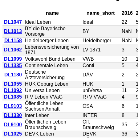
name
name_short
2016
DL1047
Ideal Leben
Ideal
22
BY die Bayerische
DL1013
BY
NaN
Vorsorge
DL1158
Heidelberger Leben
Heidelberger
NaN
Lebensversicherung von
DL1062
LV 1871
3
1871
DL1099
Volkswohl Bund Leben
VWB
10
DL1335
Continentale Leben
Conti
5
Deutsche
DL1180
DÄV
2
Ärzteversicherung
DL1055
HUK Coburg Leben
HUK
1
DL1092
Universa Leben
uniVersa
11
DL1085
R V Leben VVaG
R+V VVaG
4
Öffentliche Leben
DL9103
ÖSA
6
Sachsen Anhalt
DL1330
Inter Leben
INTER
8
Öffentlichen Leben
Öff.
DL9100
35
Braunschweig
Braunschweig
DL1025
DEVK Leben
DEVK
36