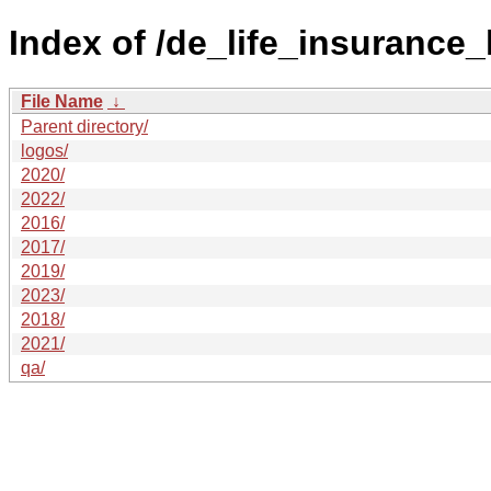
Index of /de_life_insurance
File Name
↓
Parent directory/
logos/
2020/
2022/
2016/
2017/
2019/
2023/
2018/
2021/
qa/