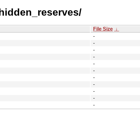
_hidden_reserves/
File Size
↓
-
-
-
-
-
-
-
-
-
-
-