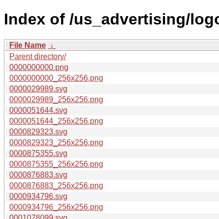
Index of /us_advertising/log
File Name
↓
Parent directory/
0000000000.png
0000000000_256x256.png
0000029989.svg
0000029989_256x256.png
0000051644.svg
0000051644_256x256.png
0000829323.svg
0000829323_256x256.png
0000875355.svg
0000875355_256x256.png
0000876883.svg
0000876883_256x256.png
0000934796.svg
0000934796_256x256.png
0001078099.svg