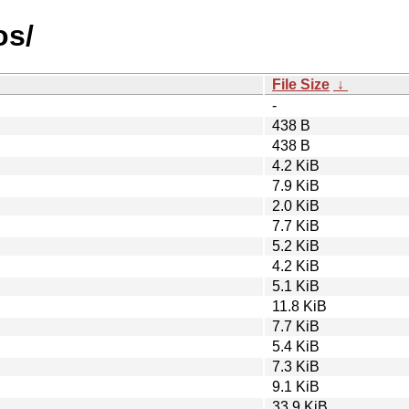
os/
File Size
↓
-
438 B
438 B
4.2 KiB
7.9 KiB
2.0 KiB
7.7 KiB
5.2 KiB
4.2 KiB
5.1 KiB
11.8 KiB
7.7 KiB
5.4 KiB
7.3 KiB
9.1 KiB
33.9 KiB