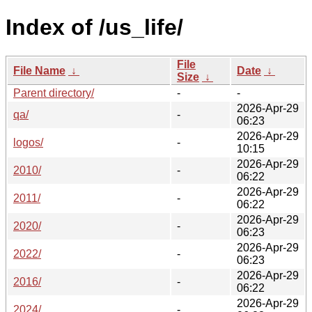
Index of /us_life/
File
File Name
↓
Date
↓
Size
↓
Parent directory/
-
-
2026-Apr-29
qa/
-
06:23
2026-Apr-29
logos/
-
10:15
2026-Apr-29
2010/
-
06:22
2026-Apr-29
2011/
-
06:22
2026-Apr-29
2020/
-
06:23
2026-Apr-29
2022/
-
06:23
2026-Apr-29
2016/
-
06:22
2026-Apr-29
2024/
-