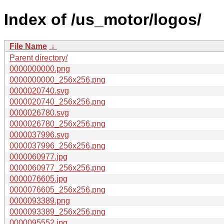
Index of /us_motor/logos/
File Name
↓
Parent directory/
0000000000.png
0000000000_256x256.png
0000020740.svg
0000020740_256x256.png
0000026780.svg
0000026780_256x256.png
0000037996.svg
0000037996_256x256.png
0000060977.jpg
0000060977_256x256.png
0000076605.jpg
0000076605_256x256.png
0000093389.png
0000093389_256x256.png
0000095552.jpg