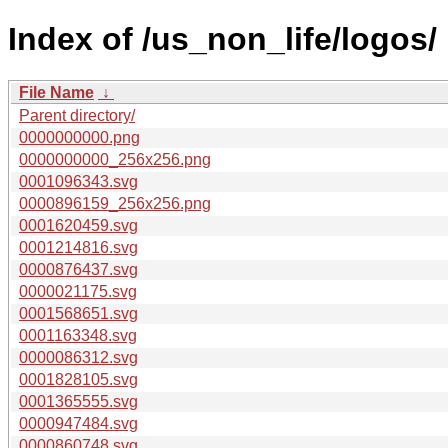
Index of /us_non_life/logos/
File Name
↓
Parent directory/
0000000000.png
0000000000_256x256.png
0001096343.svg
0000896159_256x256.png
0001620459.svg
0001214816.svg
0000876437.svg
0000021175.svg
0001568651.svg
0001163348.svg
0000086312.svg
0001828105.svg
0001365555.svg
0000947484.svg
0000860748.svg