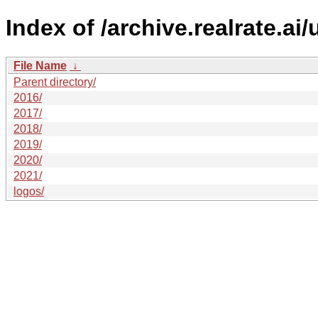
Index of /archive.realrate.ai/
File Name
↓
Parent directory/
2016/
2017/
2018/
2019/
2020/
2021/
logos/