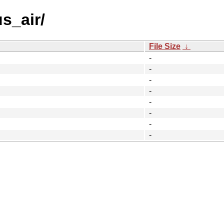
us_air/
File Size
↓
-
-
-
-
-
-
-
-